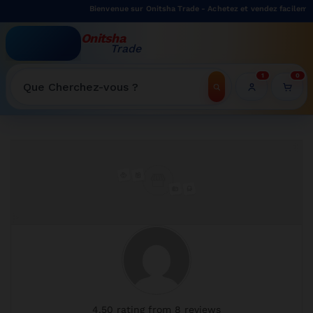
Bienvenue sur Onitsha Trade - Achetez et vendez facilement s
Onitsha
Trade
WELCOME TO ONITSHATRADE ONLINE SHOP
1
0
Recherche
Accueil
»
Store
4.50 rating from 8 reviews