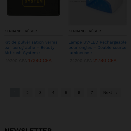
KENBANG TRÉSOR
KENBANG TRÉSOR
Kit de pulvérisation vernis
Lampe UV/LED Rechargeable
par aérographe – Beauty
pour ongles – Double source
Airbrush System :
lumineuse :
17280
CFA
21780
CFA
19200
CFA
24200
CFA
1
2
3
4
5
6
7
Next →
NEWSLETTER