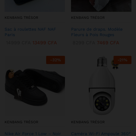
KENBANG TRÉSOR
KENBANG TRÉSOR
Sac à roulettes NAF NAF
Parure de draps. Modèle
Paris
Fleurs à Pois Rouges
14999
CFA
13499
CFA
8299
CFA
7469
CFA
-
32
%
-
21
%
KENBANG TRÉSOR
KENBANG TRÉSOR
Nike Air Force 1 Low – Noir
Caméra Wi-Fi Ampoule 360°