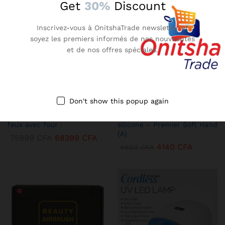
Get
30%
Discount
Inscrivez-vous à OnitshaTrade newsletter et
soyez les premiers informés de nos nouveautés
et de nos offres spéciales.
KENBANG TRÉSOR
KENBANG TRÉSOR
Don't show this popup again
Cuisinière à gaz Oscar 4
Main d’entraînement en
feux avec four :
silicone – Premier Soft Hand
(A)
75999
CFA
68399
CFA
4140
CFA
4600
CFA