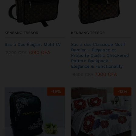
KENBANG TRÉSOR
KENBANG TRÉSOR
Sac à Dos Élégant Motif LV
Sac à dos Classique Motif
Damier – Élégance et
7380
CFA
8200
CFA
Praticité Classic Checkered
Pattern Backpack –
Elegance & Functionality
7200
CFA
8000
CFA
-
19
%
-
13
%