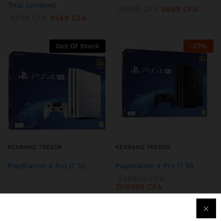
Total (Unisexe)
10999
CFA
9899
CFA
9499
CFA
8549
CFA
Out Of Stock
-
27
%
KENBANG TRÉSOR
KENBANG TRÉSOR
PlayStation 4 Pro (1 To)
PlayStation 4 Pro (1 To)
299999
CFA
269999
CFA
-
28
%