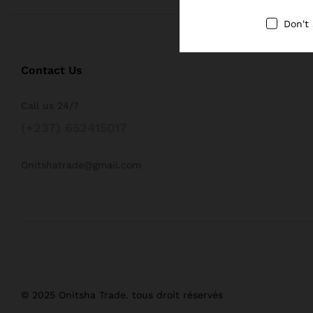
Don't
Contact Us
Call us 24/7
(+237) 652415017
Onitshatrade@gmail.com
© 2025 Onitsha Trade. tous droit réservés