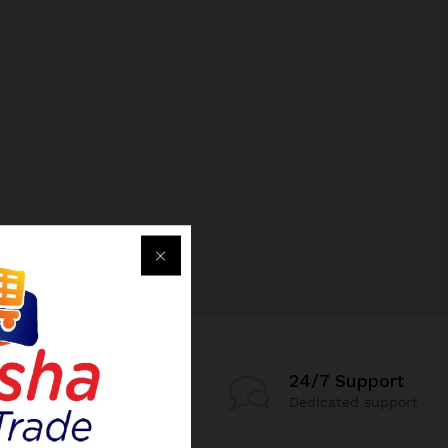
24/7 Support
Dedicated support