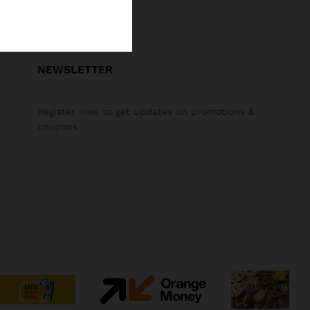
NEWSLETTER
Register now to get updates on promotions &
coupons