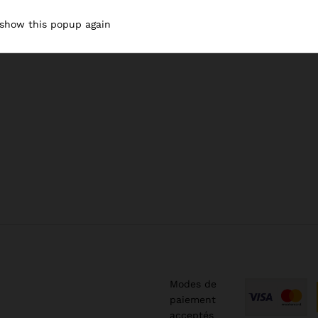
 show this popup again
Modes de
paiement
acceptés