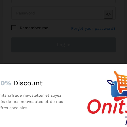
Numéro de téléphone
Remember me
Forgot your password?
Log in
Permet l'accès aux SMS marketing, tel que des alertes quand votre
commande est livrée
N'ajoutez pas le code pays au numéro.
J'accepte de recevoir des communications
marketing par SMS
30%
Discount
I am a customer
nitshaTrade newsletter et soyez
I am a vendor
més de nos nouveautés et de nos
Secure Payment
ffres spéciales.
100% secure payment
Register