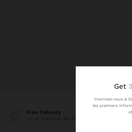
Get
Inscrivez-vous à O
les premiers infor
Free Delivery
o
For all oders over 100 000 CFAF