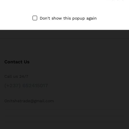
24/7 Support
Don't show this popup again
Dedicated support
Contact Us
Call us 24/7
(+237) 652415017
Onitshatrade@gmail.com