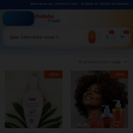
Bienvenue sur Onitsha Trade - Achetez et vendez facilement sur
Onitsha
Trade
WELCOME TO ONITSHATRADE ONLINE SHOP
1
0
Recherche
Tri du plus récent au plus ancien
Filter
-
20
%
-
10
%
Offre limitée sur cette cuisinière 4 feux Oscar