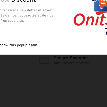
nitshaTrade newsletter et soyez
més de nos nouveautés et de nos
ffres spéciales.
 show this popup again
Secure Payment
100% secure payment