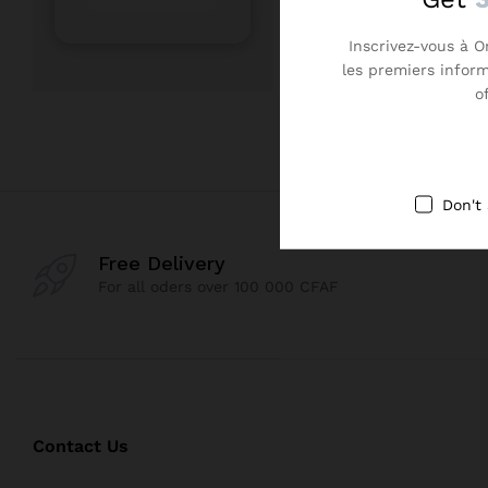
Inscrivez-vous à O
les premiers infor
o
Don't
Free Delivery
For all oders over 100 000 CFAF
Contact Us