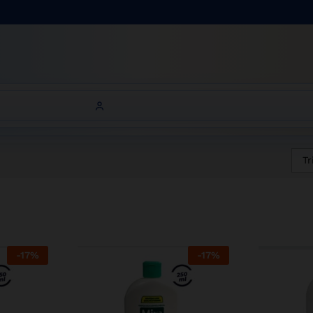
Tr
-
17
%
-
17
%