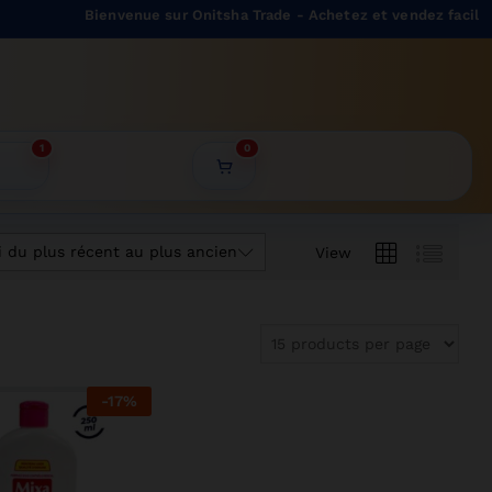
Bienvenue sur Onitsha Trade - Achetez et vendez facilemen
1
0
i du plus récent au plus ancien
View
-
17
%