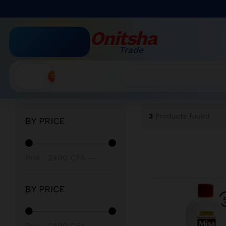
Onitsha
Trade
Accueil
»
MIXA
Recherche
3
Products found
BY PRICE
Prix min
Prix max
Prix :
2490 CFA
—
2500 CFA
BY PRICE
Prix min
Prix max
Prix :
2490 CFA
—