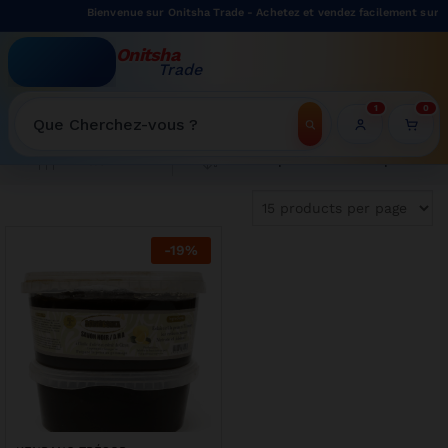
Bienvenue sur Onitsha Trade - Achetez et vendez facilement sur n
Onitsha
Trade
WELCOME TO ONITSHATRADE ONLINE SHOP
1
0
Recherche
Tri du plus récent au plus ancien
Filter
-
19
%
fre limitée sur cette cuisinière 4 feux Oscar