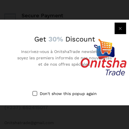
Secure Payment
100% secure payment
Get
30%
Discount
24/7 Support
Dedicated support
Inscrivez-vous à OnitshaTrade newsletter et
soyez les premiers informés de nos nouveautés
et de nos offres spéciales.
Contact Us
Don't show this popup again
Call us 24/7
(+237) 652415017
Onitshatrade@gmail.com