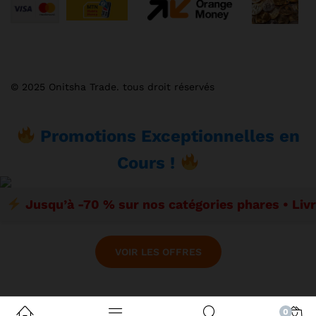
© 2025 Onitsha Trade. tous droit réservés
Promotions Exceptionnelles en
Cours !
Jusqu’à -70 % sur nos catégories phares • Liv
VOIR LES OFFRES
0