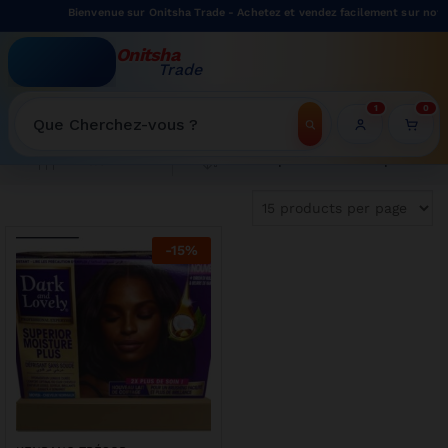
Bienvenue sur Onitsha Trade - Achetez et vendez facilement sur notre
Onitsha
Trade
WELCOME TO ONITSHATRADE ONLINE SHOP
1
0
Recherche
Tri du plus récent au plus ancien
Filter
-
15
%
e limitée sur cette cuisinière 4 feux Oscar