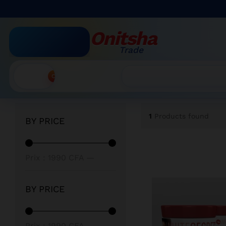
Onitsha
Trade
Accueil
»
Body Care / Lightening Creams
Recherche
1
Products found
BY PRICE
Prix min
Prix max
Prix :
1990 CFA
—
2000 CFA
BY PRICE
Prix min
Prix max
Prix :
1990 CFA
—