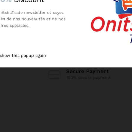
nitshaTrade newsletter et soyez
més de nos nouveautés et de nos
ffres spéciales.
 show this popup again
Secure Payment
100% secure payment