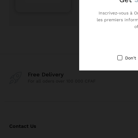
Inscrivez-vous à O
les premiers infor
o
Don't
Free Delivery
For all oders over 100 000 CFAF
Contact Us