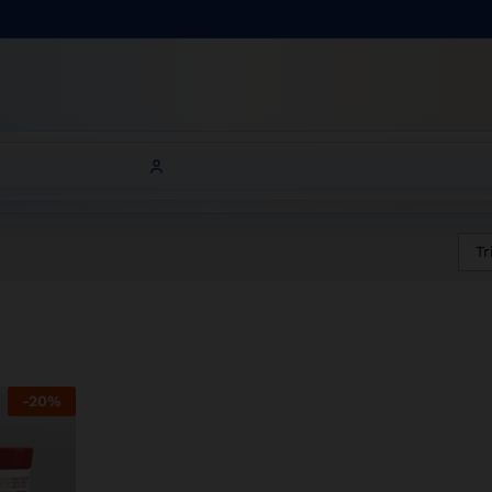
Tr
-
20
%