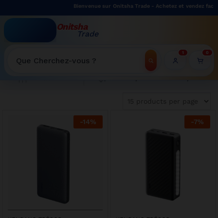
Bienvenue sur Onitsha Trade - Achetez et vendez facil
Onitsha
Trade
WELCOME TO ONITSHATRADE ONLINE SHOP
1
0
Recherche
Tri du plus récent au plus ancien
Filter
-
14
%
-
7
%
son | Offre limitée sur cette cuisinière 4 feux Oscar