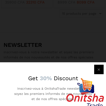
35900
CFA
32310
CFA
8999
CFA
8099
CFA
NEWSLETTER
Inscrivez-vous à notre newsletter et soyez les premiers
informés de nos nouveautés et de nos offres spéciales
Get
30%
Discount
Free Delivery
Inscrivez-vous à OnitshaTrade newsletter et
For all oders over 100 000 CFAF
soyez les premiers informés de nos nouveautés
et de nos offres spéciales.
Secure Payment