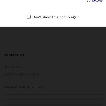
100% secure payment
Don't show this popup again
24/7 Support
Dedicated support
Contact Us
Call us 24/7
(+237) 652415017
Onitshatrade@gmail.com