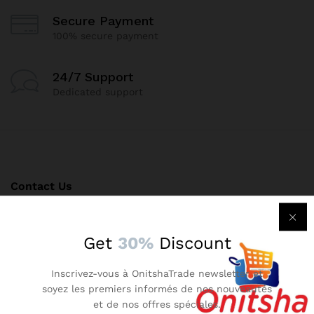
Secure Payment
100% secure payment
24/7 Support
Dedicated support
Contact Us
Call us 24/7
Get
30%
Discount
(+237) 652415017
Inscrivez-vous à OnitshaTrade newsletter et
Onitshatrade@gmail.com
soyez les premiers informés de nos nouveautés
et de nos offres spéciales.