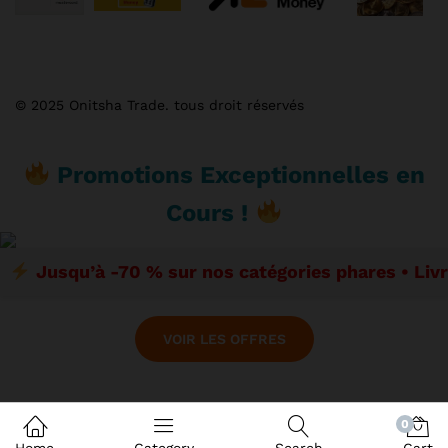
© 2025 Onitsha Trade. tous droit réservés
Promotions Exceptionnelles en
Cours !
Jusqu’à -70 % sur nos catégories phares • Liv
VOIR LES OFFRES
0