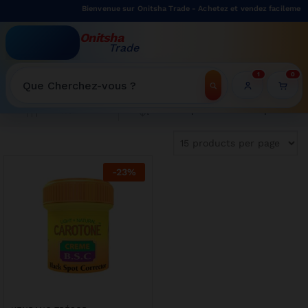
Bienvenue sur Onitsha Trade - Achetez et vendez facilement 
Onitsha
Trade
WELCOME TO ONITSHATRADE ONLINE SHOP
1
0
Recherche
Tri du plus récent au plus ancien
Filter
-
23
%
| Offre limitée sur cette cuisinière 4 feux Oscar