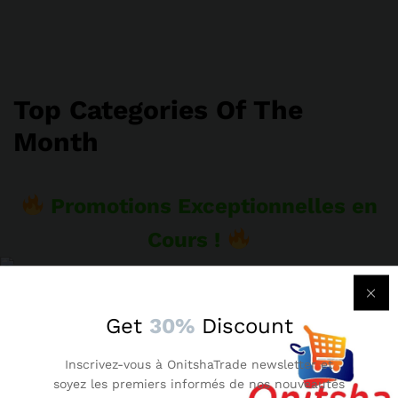
Top Categories Of The
Month
Promotions Exceptionnelles en
Cours !
Jusqu’à -70 % sur nos catégories phares • Liv
Get
30%
Discount
VOIR LES OFFRES
Inscrivez-vous à OnitshaTrade newsletter et
soyez les premiers informés de nos nouveautés