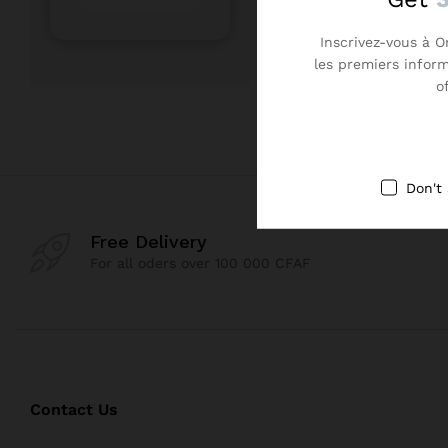
Inscrivez-vous à O
les premiers infor
o
Don't
Free Delivery
For all oders over 100 000 CFAF
Contact Us