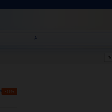
Tr
-
38
%