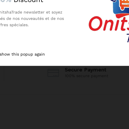
nitshaTrade newsletter et soyez
més de nos nouveautés et de nos
ffres spéciales.
 show this popup again
Secure Payment
100% secure payment