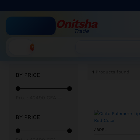
Onitsha
Trade
Accueil
»
Baxter
Recherche
1
Products found
BY PRICE
Prix min
Prix max
Prix :
42490 CFA
—
42500 CFA
BY PRICE
ABDEL
Prix min
Prix max
Prix :
42490 CFA
—