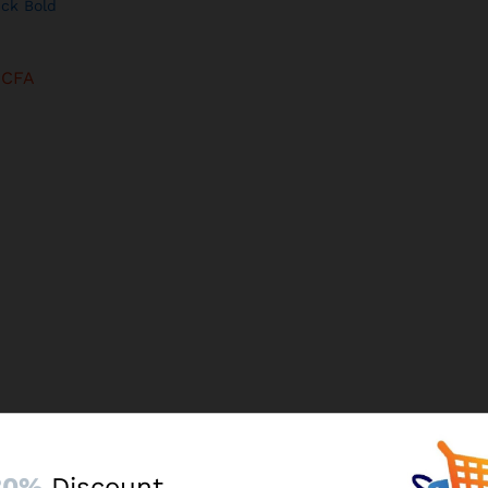
ick Bold
9
CFA
9
CFA
inière 4 feux Oscar
30%
Discount