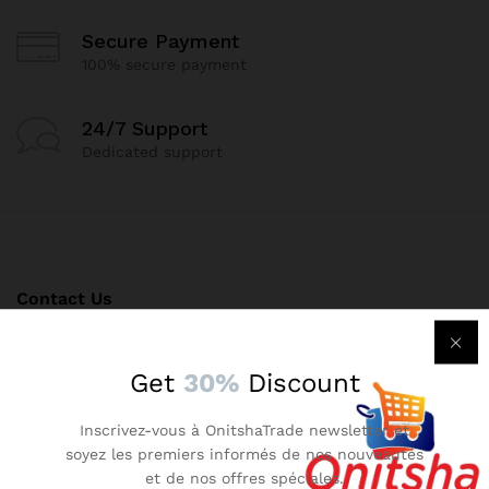
Secure Payment
100% secure payment
24/7 Support
Dedicated support
Contact Us
Call us 24/7
Get
30%
Discount
(+237) 652415017
Inscrivez-vous à OnitshaTrade newsletter et
Onitshatrade@gmail.com
soyez les premiers informés de nos nouveautés
et de nos offres spéciales.