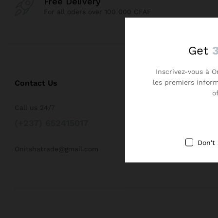
Free Delivery
For all oders over 100 000 CFAF
Get
Inscrivez-vous à O
les premiers infor
Contact Us
o
Call us 24/7
(+237) 652415017
Don't
Onitshatrade@gmail.com