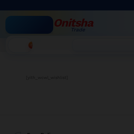
Onitsha
Trade
Accueil
»
Wishlist
Recherche
[yith_wcwl_wishlist]