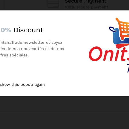
Secure Payment
100% secure payment
30%
Discount
nitshaTrade newsletter et soyez
més de nos nouveautés et de nos
ffres spéciales.
 show this popup again