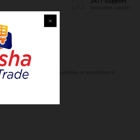
24/7 Support
Dedicated support
NEWSLETTER
Register now to get updates on promotions &
coupons