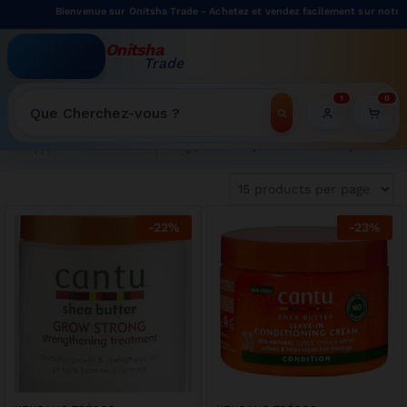
Bienvenue sur Onitsha Trade - Achetez et vendez facilement sur notre m
Onitsha
Trade
WELCOME TO ONITSHATRADE ONLINE SHOP
1
0
Recherche
Tri du plus récent au plus ancien
Filter
-
22
%
-
23
%
 limitée sur cette cuisinière 4 feux Oscar