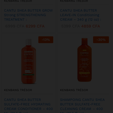
KENBANG TRÉSOR
KENBANG TRÉSOR
CANTU SHEA BUTTER GROW
CANTU SHEA BUTTER
Strong STRENGTHENING
LEAVE-IN Conditioning
TREATMENT :
CREAM – 340 g (12 oz) :
6999
CFA
6299
CFA
5399
CFA
4859
CFA
-
13
%
-
30
%
KENBANG TRÉSOR
KENBANG TRÉSOR
CANTU SHEA BUTTER
SHAMPOING CANTU SHEA
SULFATE-FREE HYDRATING
BUTTER SULFATE-FREE
CREAM CONDITIONER – 400
CLEANING CREAM – 400