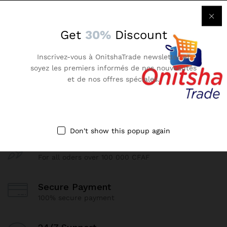
Get
30%
Discount
NEWSLETTER
Inscrivez-vous à OnitshaTrade newsletter et
soyez les premiers informés de nos nouveautés
Inscrivez-vous à notre newsletter et soyez les premiers
et de nos offres spéciales.
informés de nos nouveautés et de nos offres spéciales
Don't show this popup again
Free Delivery
For all oders over 100 000 CFAF
Secure Payment
100% secure payment