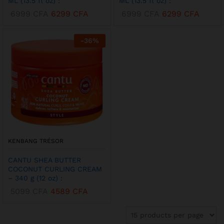
ML (13.5 fl oz) :
ML (13.5 fl oz) :
6999
CFA
6299
CFA
6999
CFA
6299
CFA
-
36
%
KENBANG TRÉSOR
CANTU SHEA BUTTER
COCONUT CURLING CREAM
– 340 g (12 oz) :
5099
CFA
4589
CFA