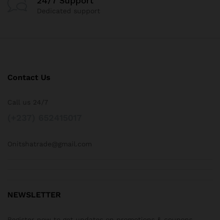
24/7 Support
Dedicated support
Contact Us
Call us 24/7
(+237) 652415017
Onitshatrade@gmail.com
NEWSLETTER
Register now to get updates on promotions & coupons